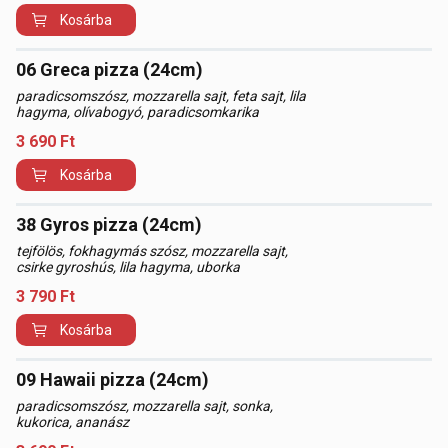
Kosárba
06 Greca pizza (24cm)
paradicsomszósz, mozzarella sajt, feta sajt, lila
hagyma, olívabogyó, paradicsomkarika
3 690
Ft
Kosárba
38 Gyros pizza (24cm)
tejfölös, fokhagymás szósz, mozzarella sajt,
csirke gyroshús, lila hagyma, uborka
3 790
Ft
Kosárba
09 Hawaii pizza (24cm)
paradicsomszósz, mozzarella sajt, sonka,
kukorica, ananász