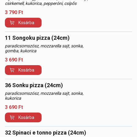
csirkemell, kukorica, pepperóni, csípős
3 790
Ft
Kosárba
11 Songoku pizza (24cm)
paradicsomszósz, mozzarella sajt, sonka,
gomba, kukorica
3 690
Ft
Kosárba
36 Sonku pizza (24cm)
paradicsomszósz, mozzarella sajt, sonka,
kukorica
3 690
Ft
Kosárba
32 Spinaci e tonno pizza (24cm)