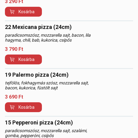
3 290
Ft
Kosárba
22 Mexicana pizza (24cm)
paradicsomszósz, mozzarella sajt, bacon, lila
hagyma, chili, bab, kukorica, csípős
3 790
Ft
Kosárba
19 Palermo pizza (24cm)
tejfölös, fokhagymás szósz, mozzarella sajt,
bacon, kukorica, füstölt sajt
3 690
Ft
Kosárba
15 Pepperoni pizza (24cm)
paradicsomszósz, mozzarella sajt, szalámi,
gomba, pepperóni, csípős