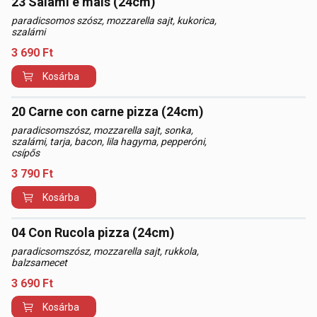
23 Salami e mais (24cm)
paradicsomos szósz, mozzarella sajt, kukorica,
szalámi
3 690
Ft
Kosárba
20 Carne con carne pizza (24cm)
paradicsomszósz, mozzarella sajt, sonka,
szalámi, tarja, bacon, lila hagyma, pepperóni,
csípős
3 790
Ft
Kosárba
04 Con Rucola pizza (24cm)
paradicsomszósz, mozzarella sajt, rukkola,
balzsamecet
3 690
Ft
Kosárba