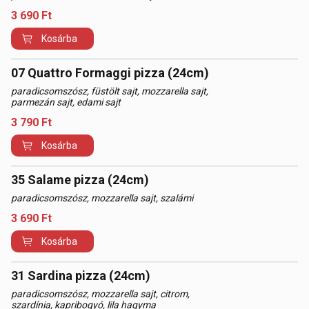
3 690
Ft
Kosárba
07 Quattro Formaggi pizza (24cm)
paradicsomszósz, füstölt sajt, mozzarella sajt,
parmezán sajt, edami sajt
3 790
Ft
Kosárba
35 Salame pizza (24cm)
paradicsomszósz, mozzarella sajt, szalámi
3 690
Ft
Kosárba
31 Sardina pizza (24cm)
paradicsomszósz, mozzarella sajt, citrom,
szardínia, kapribogyó, lila hagyma