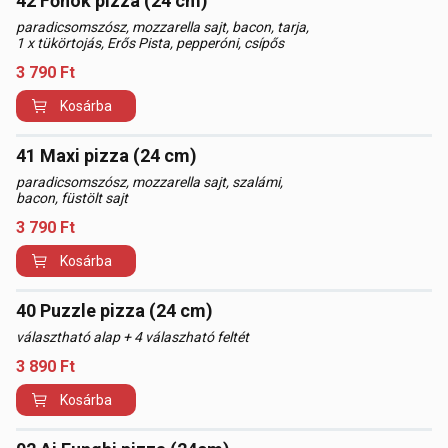
42 Főnök pizza (24 cm)
paradicsomszósz, mozzarella sajt, bacon, tarja,
1 x tükörtojás, Erős Pista, pepperóni, csípős
3 790
Ft
Kosárba
41 Maxi pizza (24 cm)
paradicsomszósz, mozzarella sajt, szalámi,
bacon, füstölt sajt
3 790
Ft
Kosárba
40 Puzzle pizza (24 cm)
választható alap + 4 válaszható feltét
3 890
Ft
Kosárba