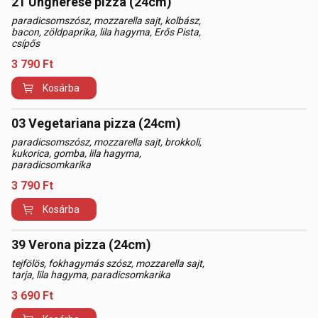
21 Ungherese pizza (24cm)
paradicsomszósz, mozzarella sajt, kolbász,
bacon, zöldpaprika, lila hagyma, Erős Pista,
csípős
3 790
Ft
Kosárba
03 Vegetariana pizza (24cm)
paradicsomszósz, mozzarella sajt, brokkoli,
kukorica, gomba, lila hagyma,
paradicsomkarika
3 790
Ft
Kosárba
39 Verona pizza (24cm)
tejfölös, fokhagymás szósz, mozzarella sajt,
tarja, lila hagyma, paradicsomkarika
3 690
Ft