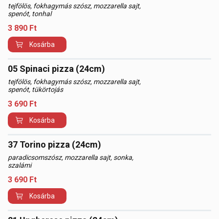
tejfölös, fokhagymás szósz, mozzarella sajt,
spenót, tonhal
3 890
Ft
Kosárba
05 Spinaci pizza (24cm)
tejfölös, fokhagymás szósz, mozzarella sajt,
spenót, tükörtojás
3 690
Ft
Kosárba
37 Torino pizza (24cm)
paradicsomszósz, mozzarella sajt, sonka,
szalámi
3 690
Ft
Kosárba