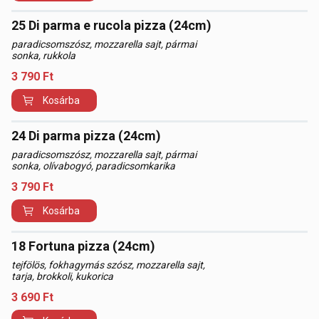
25 Di parma e rucola pizza (24cm)
paradicsomszósz, mozzarella sajt, pármai
sonka, rukkola
3 790
Ft
Kosárba
24 Di parma pizza (24cm)
paradicsomszósz, mozzarella sajt, pármai
sonka, olívabogyó, paradicsomkarika
3 790
Ft
Kosárba
18 Fortuna pizza (24cm)
tejfölös, fokhagymás szósz, mozzarella sajt,
tarja, brokkoli, kukorica
3 690
Ft