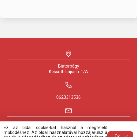
Biatorbágy
Kossuth Lajos u.
1/A
0623313536
biapizzapizza@gmail.com
Ez az oldal cookie-kat használ a megfelelő
működéshez. Az oldal használatával hozzájárulsz a
Ok