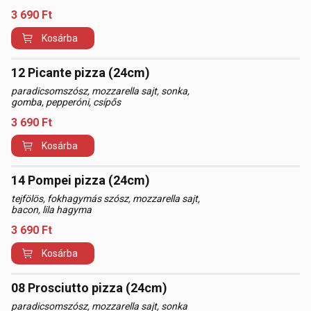
3 690
Ft
Kosárba
12 Picante pizza (24cm)
paradicsomszósz, mozzarella sajt, sonka,
gomba, pepperóni, csípős
3 690
Ft
Kosárba
14 Pompei pizza (24cm)
tejfölös, fokhagymás szósz, mozzarella sajt,
bacon, lila hagyma
3 690
Ft
Kosárba
08 Prosciutto pizza (24cm)
paradicsomszósz, mozzarella sajt, sonka