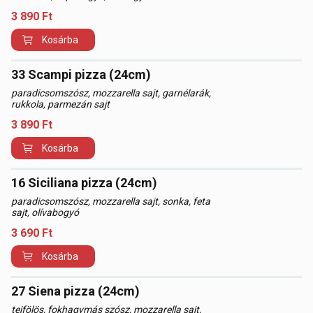
3 890
Ft
Kosárba
33 Scampi pizza (24cm)
paradicsomszósz, mozzarella sajt, garnélarák,
rukkola, parmezán sajt
3 890
Ft
Kosárba
16 Siciliana pizza (24cm)
paradicsomszósz, mozzarella sajt, sonka, feta
sajt, olívabogyó
3 690
Ft
Kosárba
27 Siena pizza (24cm)
tejfölös, fokhagymás szósz, mozzarella sajt,