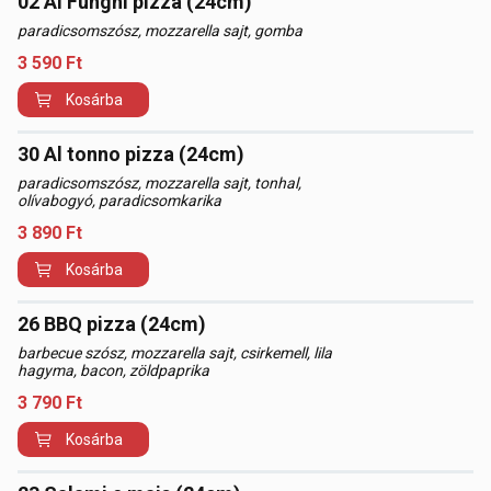
02 Ai Funghi pizza (24cm)
paradicsomszósz, mozzarella sajt, gomba
3 590
Ft
Kosárba
30 Al tonno pizza (24cm)
paradicsomszósz, mozzarella sajt, tonhal,
olívabogyó, paradicsomkarika
3 890
Ft
Kosárba
26 BBQ pizza (24cm)
barbecue szósz, mozzarella sajt, csirkemell, lila
hagyma, bacon, zöldpaprika
3 790
Ft
Kosárba