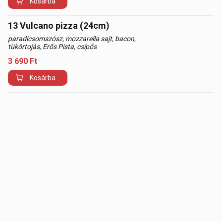
Kosárba
13 Vulcano pizza (24cm)
paradicsomszósz, mozzarella sajt, bacon,
tükörtojás, Erős Pista, csípős
3 690
Ft
Kosárba